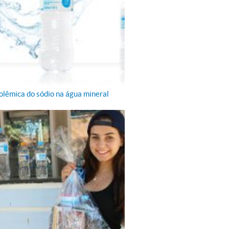
 Suicídio
 Suicídio
 Suicídio
 Suicídio
olêmica do sódio na água mineral