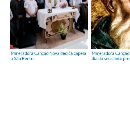
Pa
Pa
Pa
Pa
Mineradora Canção Nova dedica capela
Mineradora Canção
a São Bento
dia do seu santo pro