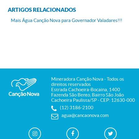
ARTIGOS RELACIONADOS
Mais Água Canção Nova para Governador Valadares!!!
Mineradora Canção Nova
- Todos os
direitos reservados
Estrada Cachoeira-Bocaina, 1400
Fazenda São Bento, Bairro São João
Cachoeira Paulista
/
SP
- CEP:
12630-000
(12) 3186-2100
agua@cancaonova.com
Instagram
Facebook
Twitter